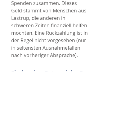
Spenden zusammen. Dieses
Geld stammt von Menschen aus
Lastrup, die anderen in
schweren Zeiten finanziell helfen
möchten. Eine Rückzahlung ist in
der Regel nicht vorgesehen (nur
in seltensten Ausnahmefällen
nach vorheriger Absprache).
Sind meine Daten sicher?
Ja. Alle Informationen werden
streng vertraulich behandelt.
Nur das Fachgremium darf sie
sehen. Wir gehen mit Ihren
Angaben sorgsam um.
Warum machen wir das?